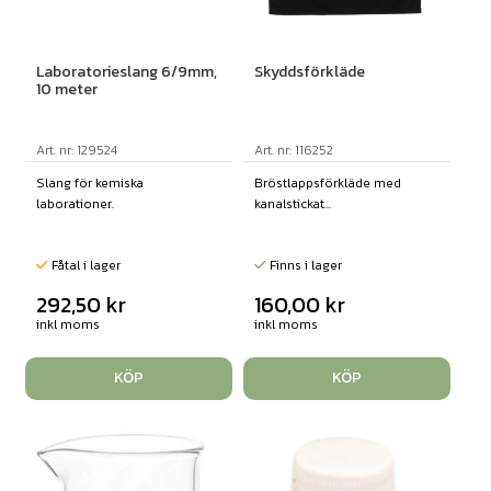
Laboratorieslang 6/9mm,
Skyddsförkläde
10 meter
Art. nr: 129524
Art. nr: 116252
Slang för kemiska
Bröstlappsförkläde med
laborationer.
kanalstickat...
Fåtal i lager
Finns i lager
292,50
kr
160,00
kr
inkl moms
inkl moms
KÖP
KÖP