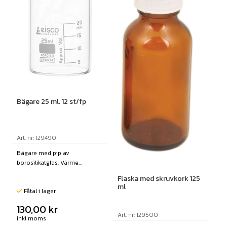
Bägare 25 ml. 12 st/fp
Art. nr: 129490
Bägare med pip av
borosilikatglas. Värme...
Flaska med skruvkork 125
ml
Fåtal i lager
130,00
kr
Art. nr: 129500
inkl moms