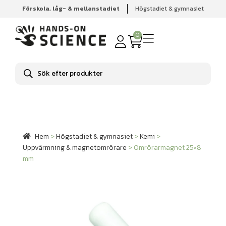
Förskola, låg- & mellanstadiet
Högstadiet & gymnasiet
Hem
Högstadiet & gymnasiet
Kemi
Uppvärmning &
magnetomrörare
Omrörarmagnet 25×8 mm
0
Produktsökning
Hem
>
Högstadiet & gymnasiet
>
Kemi
>
Uppvärmning & magnetomrörare
>
Omrörarmagnet 25×8
mm