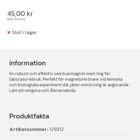
45,00
kr
inkl moms
Slut i lager
Information
En robust och effektiv omrörarmagnet med ring för
laboratoriebruk. Perfekt för magnetomrörare vid kemiska
och biologiska experiment där jämn omrörning är avgörande.
Lätt att rengöra och återanvända.
Produktfakta
Artikelnummer:
129312