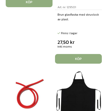
KÖP
Art. nr: 129501
Brun glasflaska med skruvlock
av plast.
Finns i lager
27,50
kr
inkl moms
KÖP