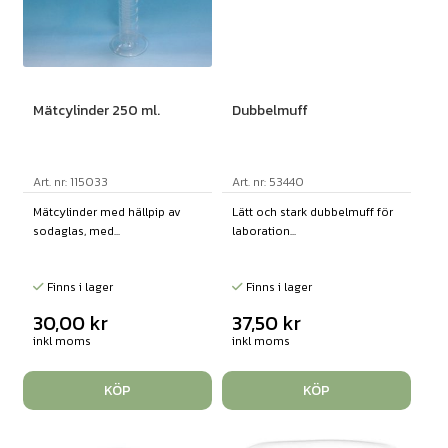
Mätcylinder 250 ml.
Dubbelmuff
Art. nr: 115033
Art. nr: 53440
Mätcylinder med hällpip av
Lätt och stark dubbelmuff för
sodaglas, med...
laboration...
Finns i lager
Finns i lager
30,00
kr
37,50
kr
inkl moms
inkl moms
KÖP
KÖP