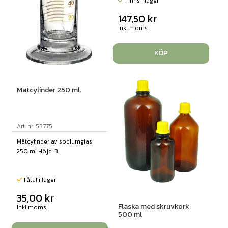
Finns i lager
147,50
kr
inkl moms
KÖP
Mätcylinder 250 ml.
Art. nr: 53775
Mätcylinder av sodiumglas
250 ml Höjd: 3...
Fåtal i lager
35,00
kr
Flaska med skruvkork
inkl moms
500 ml