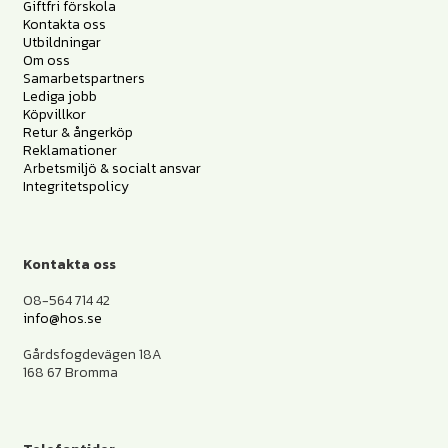
Giftfri förskola
Kontakta oss
Utbildningar
Om oss
Samarbetspartners
Lediga jobb
Köpvillkor
Retur & ångerköp
Reklamationer
Arbetsmiljö & socialt ansvar
Integritetspolicy
Kontakta oss
08-564 714 42
info@hos.se
Gårdsfogdevägen 18A
168 67 Bromma